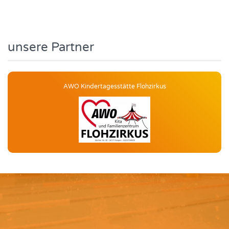
unsere Partner
tagesstätte Flohzirkus
Städtis