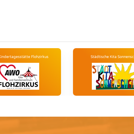
ndertagesstätte Flohzirkus
Städtische Kita Sonnensc