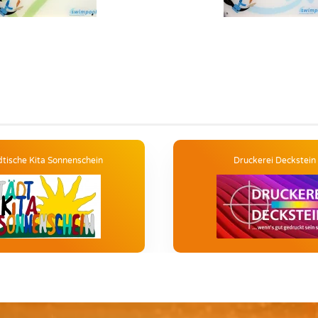
dtische Kita Sonnenschein
Druckerei Deckstein