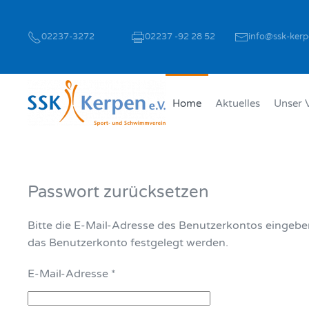
02237-3272
02237 -92 28 52
info@ssk-kerp
Zum Hauptinhalt springen
Home
Aktuelles
Unser 
Passwort zurücksetzen
Bitte die E-Mail-Adresse des Benutzerkontos eingeben
das Benutzerkonto festgelegt werden.
E-Mail-Adresse
*