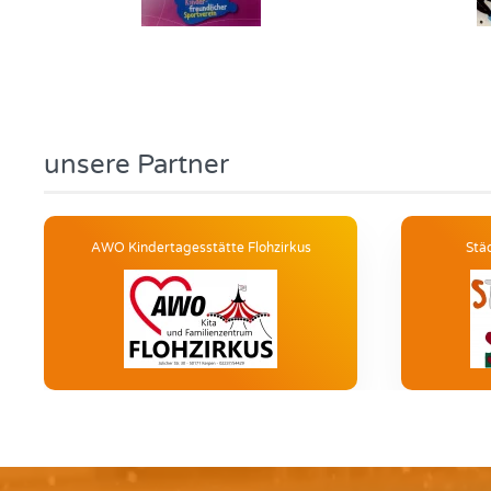
unsere Partner
AWO Kindertagesstätte Flohzirkus
Stä